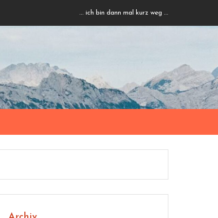
... ich bin dann mal kurz weg ...
Archiv