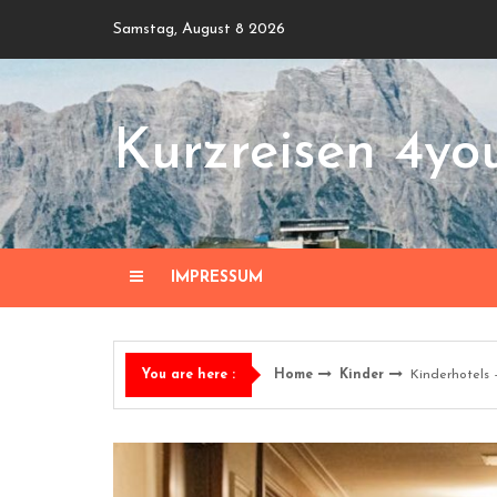
Skip
Samstag, August 8 2026
to
content
Kurzreisen 4yo
IMPRESSUM
Home
Kinder
Kinderhotels 
You are here :